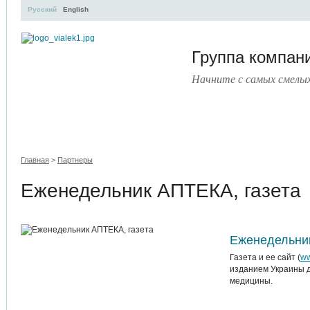
Русский
English
Группа компа
Начните с самых смелы
УЧЕБНЫЙ ЦЕНТР
ЛИТЕРАТУРА
УСЛУГИ
ПРЕСС
Главная
>
Партнеры
Еженедельник АПТЕКА, газета
Еженедельник
Газета и ее сайт (
ww
изданием Украины д
медицины.