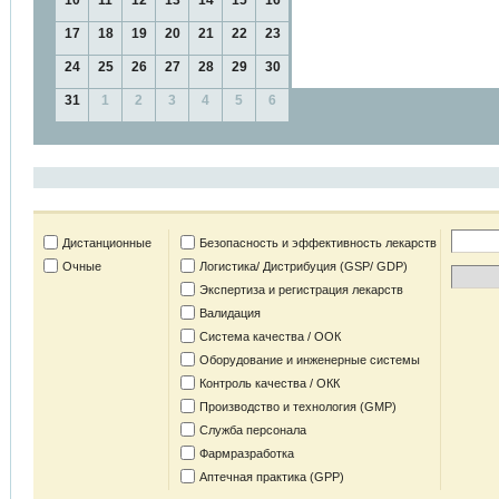
10
11
12
13
14
15
16
17
18
19
20
21
22
23
24
25
26
27
28
29
30
31
1
2
3
4
5
6
Дистанционные
Безопасность и эффективность лекарств
Очные
Логистика/ Дистрибуция (GSP/ GDP)
Экспертиза и регистрация лекарств
Валидация
Система качества / ООК
Оборудование и инженерные системы
Контроль качества / ОКК
Производство и технология (GMP)
Служба персонала
Фармразработка
Аптечная практика (GPP)