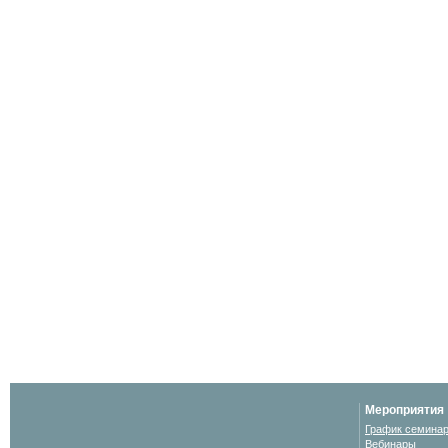
Мероприятия
График семина
Вебинары