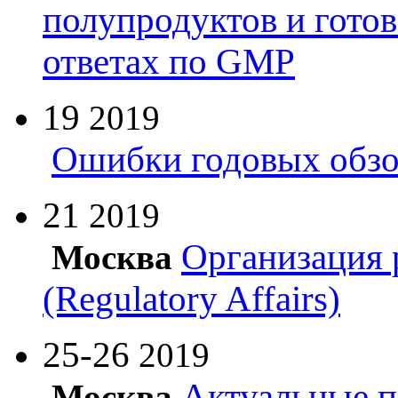
полупродуктов и гото
ответах по GMP
19
2019
Ошибки годовых обзо
21
2019
Организация 
Москва
(Regulatory Affairs)
25-26
2019
Актуальные п
Москва