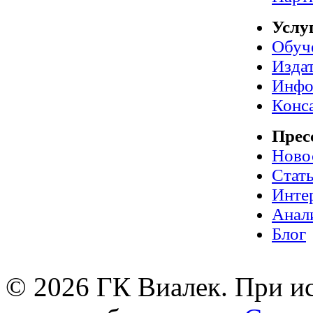
Услу
Обуч
Издат
Инфо
Конс
Прес
Ново
Стат
Инте
Анал
Блог
© 2026 ГК Виалек. При ис