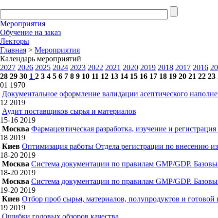
Мероприятия
Обучение на заказ
Лекторы
Главная
>
Мероприятия
Календарь мероприятий
2027
2026
2025
2024
2023
2022
2021
2020
2019
2018
2017
2016
20
28
29
30
1
2
3
4
5
6
7
8
9
10
11
12
13
14
15
16
17
18
19
20
21
22
23
01
1970
Документальное оформление валидации асептического наполн
12
2019
Аудит поставщиков сырья и материалов
15-16
2019
Москва
Фармацевтическая разработка, изучение и регистрация
18
2019
Киев
Оптимизация работы Отдела регистрации по внесению из
18-20
2019
Москва
Система документации по правилам GMP/GDP. Базовы
18-20
2019
Москва
Система документации по правилам GMP/GDP. Базовы
19-20
2019
Киев
Отбор проб сырья, материалов, полупродуктов и готовой
19
2019
Ошибки годовых обзоров качества