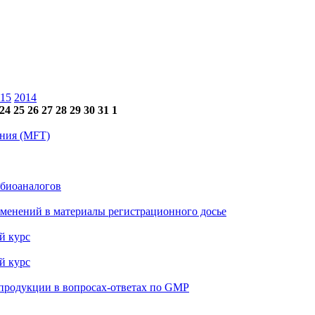
15
2014
24
25
26
27
28
29
30
31
1
ения (MFT)
 биоаналогов
менений в материалы регистрационного досье
й курс
й курс
 продукции в вопросах-ответах по GMP