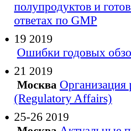
полупродуктов и гото
ответах по GMP
19
2019
Ошибки годовых обзо
21
2019
Организация 
Москва
(Regulatory Affairs)
25-26
2019
Актуальные п
Москва