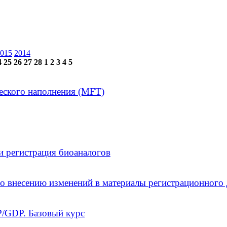
015
2014
4
25
26
27
28
1
2
3
4
5
еского наполнения (MFT)
и регистрация биоаналогов
о внесению изменений в материалы регистрационного 
/GDP. Базовый курс