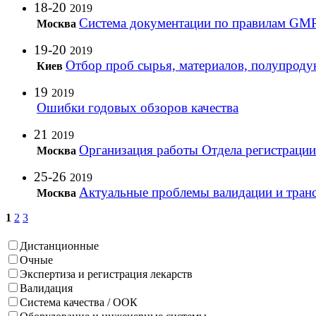
18-20
2019
Система документации по правилам GMP
Москва
19-20
2019
Отбор проб сырья, материалов, полупроду
Киев
19
2019
Ошибки годовых обзоров качества
21
2019
Организация работы Отдела регистрации (
Москва
25-26
2019
Актуальные проблемы валидации и транс
Москва
1
2
3
Дистанционные
Очные
Экспертиза и регистрация лекарств
Валидация
Система качества / ООК