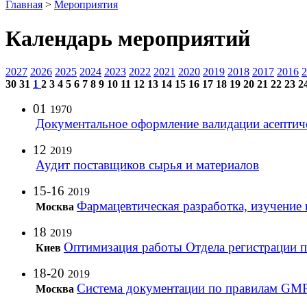
Главная
>
Мероприятия
Календарь мероприятий
2027
2026
2025
2024
2023
2022
2021
2020
2019
2018
2017
2016
2
30
31
1
2
3
4
5
6
7
8
9
10
11
12
13
14
15
16
17
18
19
20
21
22
23
2
01
1970
Документальное оформление валидации асептич
12
2019
Аудит поставщиков сырья и материалов
15-16
2019
Фармацевтическая разработка, изучение 
Москва
18
2019
Оптимизация работы Отдела регистрации п
Киев
18-20
2019
Система документации по правилам GMP
Москва