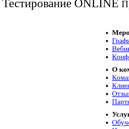
Тестирование
ONLINE
П
Меро
Граф
Веби
Конф
О ко
Кома
Клие
Отзы
Парт
Услу
Обуч