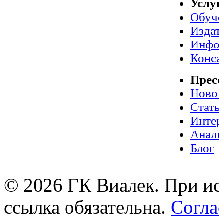
Услу
Обуч
Издат
Инфо
Конс
Прес
Ново
Стат
Инте
Анал
Блог
© 2026 ГК Виалек. При ис
ссылка обязательна.
Согла