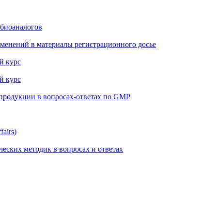
 биоаналогов
менений в материалы регистрационного досье
й курс
й курс
 продукции в вопросах-ответах по GMP
airs)
еских методик в вопросах и ответах