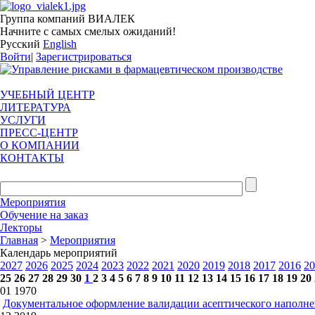
Группа компаний ВИАЛЕК
Начните с самых смелых ожиданий!
Русский
English
Войти
|
Зарегистрироваться
УЧЕБНЫЙ ЦЕНТР
ЛИТЕРАТУРА
УСЛУГИ
ПРЕСС-ЦЕНТР
О КОМПАНИИ
КОНТАКТЫ
Мероприятия
Обучение на заказ
Лекторы
Главная
>
Мероприятия
Календарь мероприятий
2027
2026
2025
2024
2023
2022
2021
2020
2019
2018
2017
2016
20
25
26
27
28
29
30
1
2
3
4
5
6
7
8
9
10
11
12
13
14
15
16
17
18
19
20
01
1970
Документальное оформление валидации асептического наполн