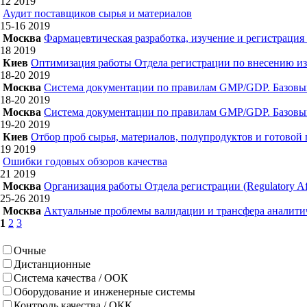
12
2019
Аудит поставщиков сырья и материалов
15-16
2019
Москва
Фармацевтическая разработка, изучение и регистрация
18
2019
Киев
Оптимизация работы Отдела регистрации по внесению из
18-20
2019
Москва
Система документации по правилам GMP/GDP. Базовы
18-20
2019
Москва
Система документации по правилам GMP/GDP. Базовы
19-20
2019
Киев
Отбор проб сырья, материалов, полупродуктов и готовой
19
2019
Ошибки годовых обзоров качества
21
2019
Москва
Организация работы Отдела регистрации (Regulatory Aff
25-26
2019
Москва
Актуальные проблемы валидации и трансфера аналитич
1
2
3
Очные
Дистанционные
Система качества / ООК
Оборудование и инженерные системы
Контроль качества / ОКК