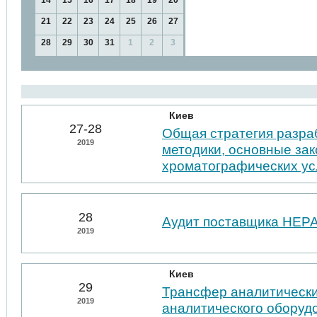
14
15
16
17
18
19
20
21
22
23
24
25
26
27
28
29
30
31
1
2
3
Киев
27-28
Общая стратегия разра
2019
методики, основные за
хроматографических у
28
Аудит поставщика НЕР
2019
Киев
29
Трансфер аналитически
2019
аналитического оборуд