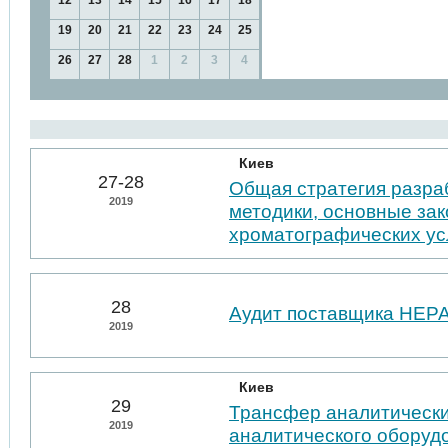
12
13
14
15
16
17
18
19
20
21
22
23
24
25
26
27
28
1
2
3
4
Киев
27-28
Общая стратегия разра
2019
методики, основные за
хроматографических у
28
Аудит поставщика НЕР
2019
Киев
29
Трансфер аналитически
2019
аналитического оборуд