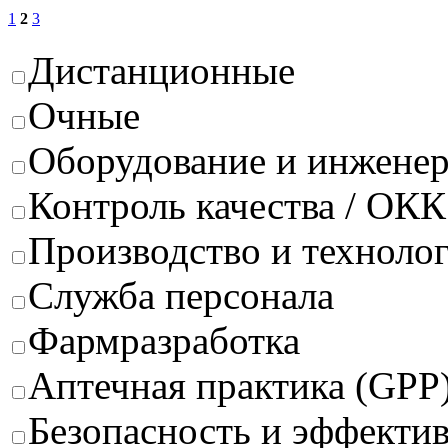
1
2
3
Дистанционные
Очные
Оборудование и инжене
Контроль качества / ОКК
Производство и техноло
Служба персонала
Фармразработка
Аптечная практика (GPP
Безопасность и эффектив