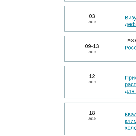
03
Виз
2019
деф
Мос
09-13
Рос
2019
12
При
2019
рас
для
18
Ква
2019
клим
хол