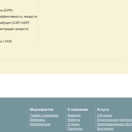
ка (GPP)
эффективность лекарств
рибуция (GSP/ GDP)
гистрация лекарств
а / ООК
Мероприятия
О компании
Услуги
График семинаров
Команда
Обучение
Вебинары
Клиенты
Издательская деятель
Конференции
Отзывы
Информационное обсл
Партнеры
Консалтинг