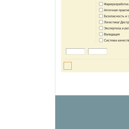
Фармразработка
Аптечная практи
Безопасность и 
Логистика/ Дист
Экспертиза и ре
Валидация
Система качеств