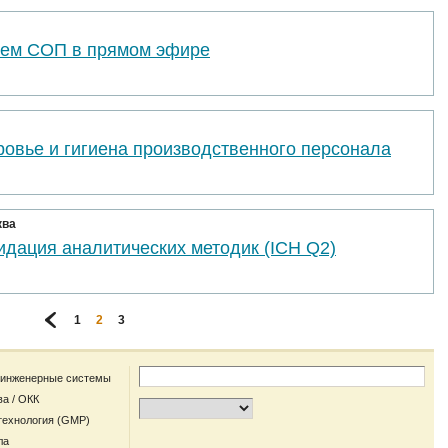
ем СОП в прямом эфире
ровье и гигиена производственного персонала
ква
идация аналитических методик (ICH Q2)
1
2
3
 инженерные системы
ва / ОКК
технология (GMP)
ла