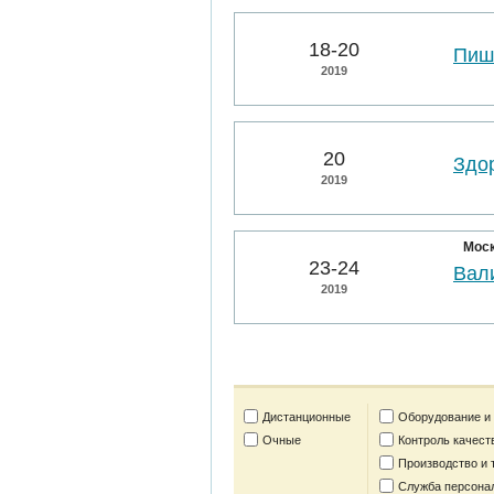
18-20
Пиш
2019
20
Здо
2019
Мос
23-24
Вал
2019
Дистанционные
Оборудование и
Очные
Контроль качест
Производство и 
Служба персона