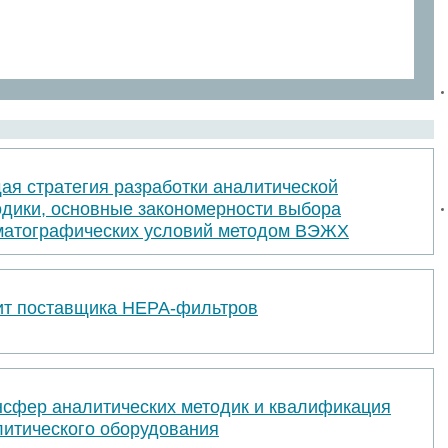
ая стратегия разработки аналитической
одики, основные закономерности выбора
матографических условий методом ВЭЖХ
ит поставщика НЕРА-фильтров
нсфер аналитических методик и квалификация
литического оборудования