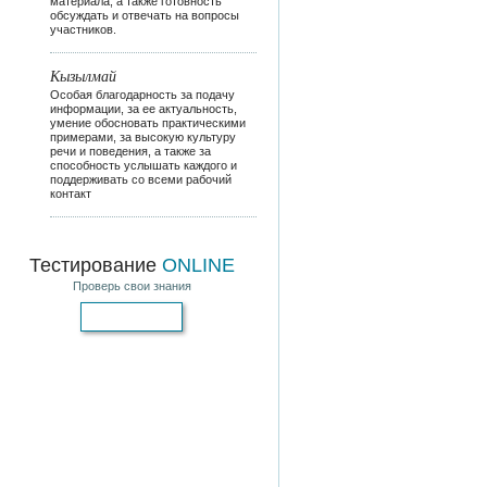
материала, а также готовность
обсуждать и отвечать на вопросы
участников.
Кызылмай
Особая благодарность за подачу
информации, за ее актуальность,
умение обосновать практическими
примерами, за высокую культуру
речи и поведения, а также за
способность услышать каждого и
поддерживать со всеми рабочий
контакт
Тестирование
ONLINE
Проверь свои знания
Пройти тест