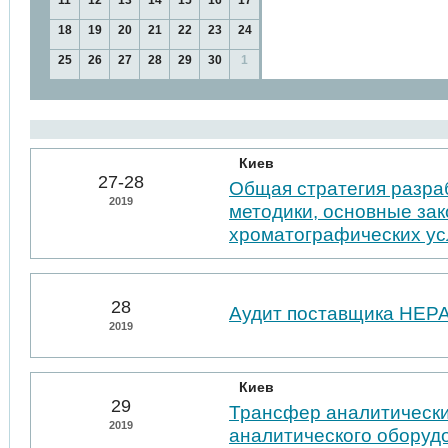
11
12
13
14
15
16
17
18
19
20
21
22
23
24
25
26
27
28
29
30
1
Киев
27-28
Общая стратегия разра
2019
методики, основные за
хроматографических у
28
Аудит поставщика НЕР
2019
Киев
29
Трансфер аналитически
2019
аналитического оборуд