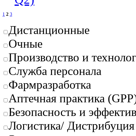
1
2
3
Дистанционные
Очные
Производство и техноло
Служба персонала
Фармразработка
Аптечная практика (GPP
Безопасность и эффектив
Логистика/ Дистрибуция