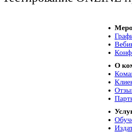
Меро
Граф
Веби
Конф
О ко
Кома
Клие
Отзы
Парт
Услу
Обуч
Издат