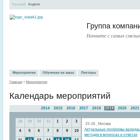
Русский
English
Группа компа
Начните с самых смелы
УЧЕБНЫЙ ЦЕНТР
ЛИТЕРАТУРА
УСЛУГИ
ПРЕСС-ЦЕНТ
Мероприятия
Обучение на заказ
Лекторы
Главная
>
Мероприятия
Календарь мероприятий
2014
2015
2016
2017
2018
2019
2020
2021
28
29
30
31
1
2
3
25-26 , Москва
Актуальные проблемы валидац
4
5
6
7
8
9
10
методик в вопросах и ответах