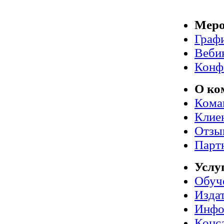
Меро
Граф
Веби
Конф
О ко
Кома
Клие
Отзы
Парт
Услу
Обуч
Издат
Инфо
Конс