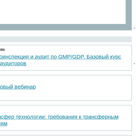
ква
оинспекция и аудит по GMP/GDP. Базовый курс
 аудиторов
товый вебинар
нсфер технологии: требования к трансферным
иям