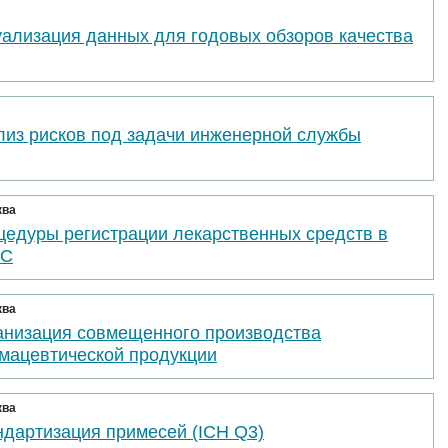
уализация данных для годовых обзоров качества
лиз рисков под задачи инженерной службы
ква
цедуры регистрации лекарственных средств в
ЭС
ква
анизация совмещенного производства
мацевтической продукции
ква
ндартизация примесей (ICH Q3)