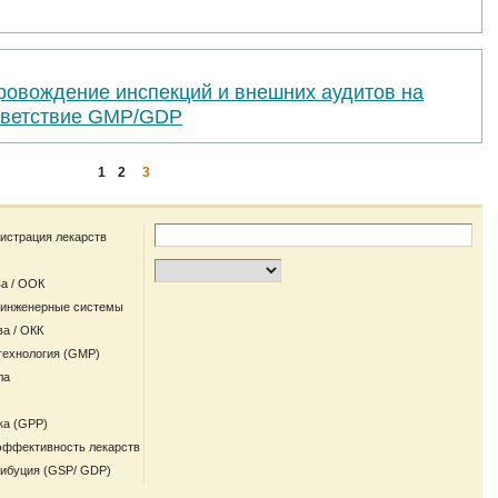
ровождение инспекций и внешних аудитов на
тветствие GMP/GDP
1
2
3
гистрация лекарств
а / ООК
 инженерные системы
ва / ОКК
технология (GMP)
ла
ка (GPP)
эффективность лекарств
рибуция (GSP/ GDP)