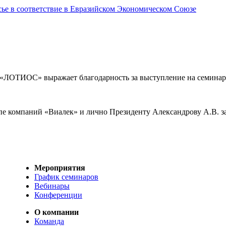
сье в соответствие в Евразийском Экономическом Союзе
 «ЛОТИОС» выражает благодарность за выступление на семинаре
е компаний «Виалек» и лично Президенту Александрову А.В. з
Мероприятия
График семинаров
Вебинары
Конференции
О компании
Команда