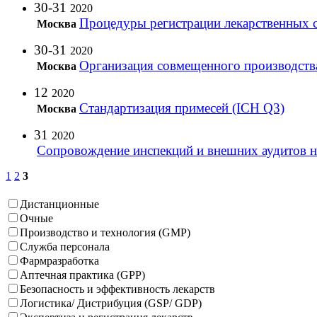
30-31
2020
Процедуры регистрации лекарственных 
Москва
30-31
2020
Организация совмещенного производств
Москва
12
2020
Стандартизация примесей (ICH Q3)
Москва
31
2020
Сопровождение инспекций и внешних аудитов 
1
2
3
Дистанционные
Очные
Производство и технология (GMP)
Служба персонала
Фармразработка
Аптечная практика (GPP)
Безопасность и эффективность лекарств
Логистика/ Дистрибуция (GSP/ GDP)