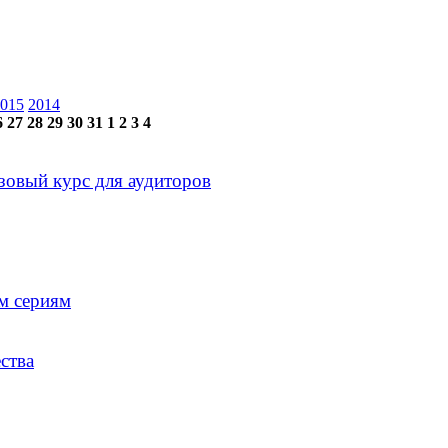
015
2014
6
27
28
29
30
31
1
2
3
4
зовый курс для аудиторов
м сериям
ства