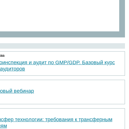
ква
оинспекция и аудит по GMP/GDP. Базовый курс
 аудиторов
товый вебинар
нсфер технологии: требования к трансферным
иям