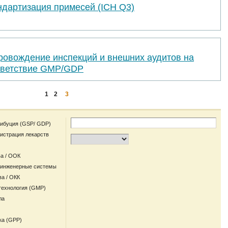
ндартизация примесей (ICH Q3)
ровождение инспекций и внешних аудитов на
тветствие GMP/GDP
1
2
3
рибуция (GSP/ GDP)
гистрация лекарств
а / ООК
 инженерные системы
ва / ОКК
технология (GMP)
ла
ка (GPP)