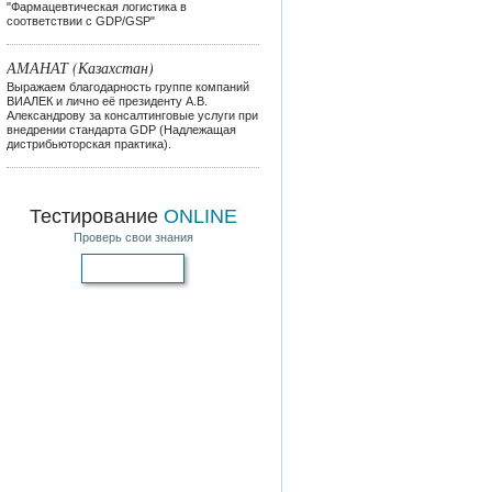
"Фармацевтическая логистика в
соответствии с GDP/GSP"
АМАНАТ (Казахстан)
Выражаем благодарность группе компаний
ВИАЛЕК и лично её президенту А.В.
Александрову за консалтинговые услуги при
внедрении стандарта GDP (Надлежащая
дистрибьюторская практика).
Тестирование
ONLINE
Проверь свои знания
Пройти тест