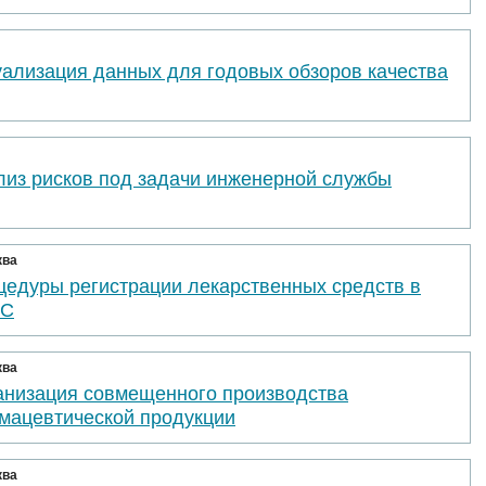
уализация данных для годовых обзоров качества
лиз рисков под задачи инженерной службы
ква
цедуры регистрации лекарственных средств в
ЭС
ква
анизация совмещенного производства
мацевтической продукции
ква