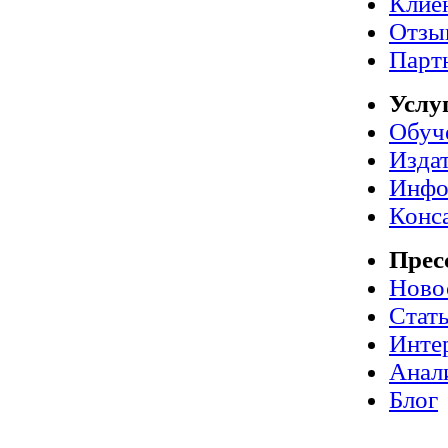
Клие
Отзы
Парт
Услу
Обуч
Издат
Инфо
Конс
Прес
Ново
Стат
Инте
Анал
Блог