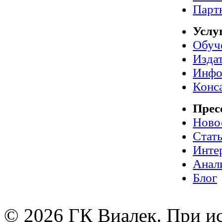
Парт
Услу
Обуч
Издат
Инфо
Конс
Прес
Ново
Стат
Инте
Анал
Блог
© 2026 ГК Виалек. При ис