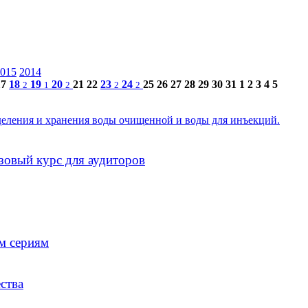
015
2014
17
18
19
20
21
22
23
24
25
26
27
28
29
30
31
1
2
3
4
5
2
1
2
2
2
деления и хранения воды очищенной и воды для инъекций.
зовый курс для аудиторов
м сериям
ства