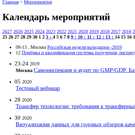
Главная
>
Мероприятия
Календарь мероприятий
2027
2026
2025
2024
2023
2022
2021
2020
2019
2018
2017
2016
2
25
26
27
28
29
30
1
2
3
4
5
6
7
8
9
10
11
12
13
14
15
16
1
1
1
1
2
1
09-13 , Москва
Российская неделя валидации -2019
12
Приёмка и квалификация системы получения, распре
23-24
2019
Самоинспекция и аудит по GMP/GDP. Ба
Москва
05
2020
Тестовый вебинар
28
2020
Трансфер технологии: требования к трансферны
30
2020
Визуализация данных для годовых обзоров каче