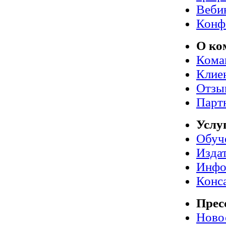
Веби
Конф
О ко
Кома
Клие
Отзы
Парт
Услу
Обуч
Издат
Инфо
Конс
Прес
Ново