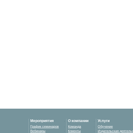
Мероприятия
О компании
Услуги
График семинаров
Команда
Обучение
Вебинары
Клиенты
Издательская деятель