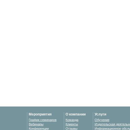
Мероприятия
О компании
Услуги
График семинаров
Команда
Обучение
Вебинары
Клиенты
Издательская деятельн
Конференции
Отзывы
Информационное обсл