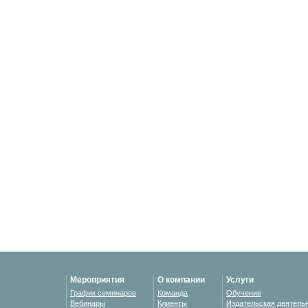
Мероприятия
О компании
Услуги
График семинаров
Команда
Обучение
Вебинары
Клиенты
Издательская деятель