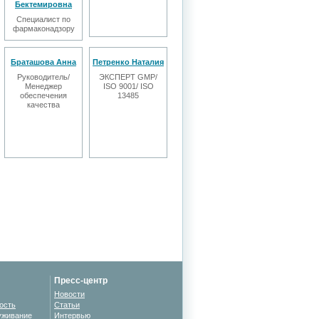
Бектемировна
Cпециалист по
фармаконадзору
Браташова Анна
Петренко Наталия
Руководитель/
ЭКСПЕРТ GMP/
Менеджер
ISO 9001/ ISO
обеспечения
13485
качества
Пресс-центр
Новости
ость
Статьи
уживание
Интервью