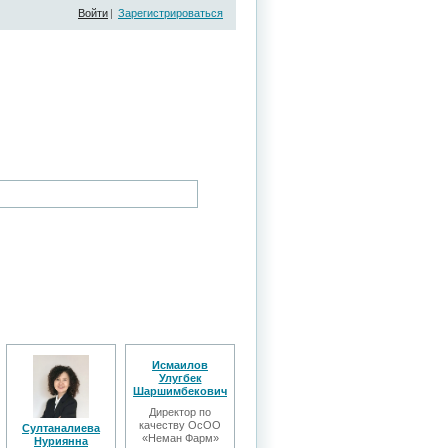
Войти
|
Зарегистрироваться
Исмаилов
Улугбек
Шаршимбекович
Директор по
качеству ОсОО
Султаналиева
«Неман Фарм»
Нуриянна