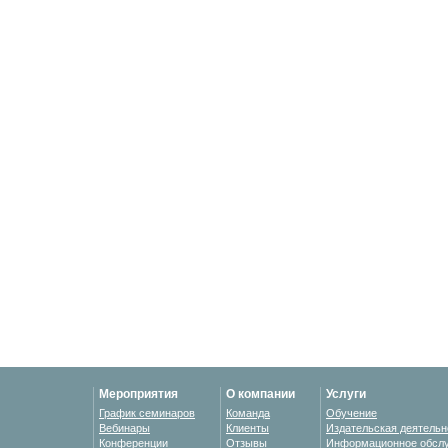
Мероприятия
О компании
Услуги
График семинаров
Команда
Обучение
Вебинары
Клиенты
Издательская деятельн
Конференции
Отзывы
Информационное обсл