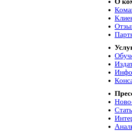
О ко
Кома
Клие
Отзы
Парт
Услу
Обуч
Издат
Инфо
Конс
Прес
Ново
Стат
Инте
Анал