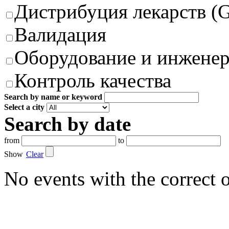
Дистрибуция лекарств (
Валидация
Оборудование и инжене
Контроль качества
Search by name or keyword
Select a city
Search by date
from
to
Show
Clear
No events with the correct 