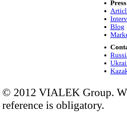
Press
Artic
Inter
Blog
Marke
Cont
Russi
Ukrai
Kazak
© 2012 VIALEK Group. When
reference is obligatory.