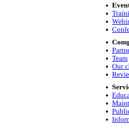
Even
Train
Webi
Confe
Com
Partn
Team
Our c
Revi
Servi
Educa
Maint
Publi
Infor