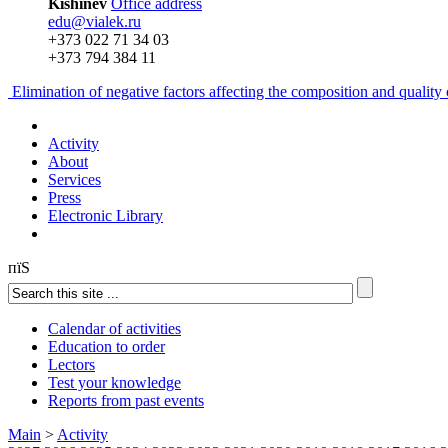
Kishinev
Office address
edu@vialek.ru
+373 022 71 34 03
+373 794 384 11
Elimination of negative factors affecting the composition and qualit
Activity
About
Services
Press
Electronic Library
пїЅ
Calendar of activities
Education to order
Lectors
Test your knowledge
Reports from past events
Main
>
Activity