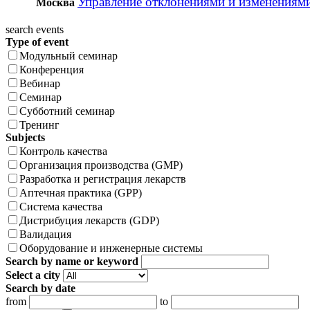
Управление отклонениями и изменениям
Москва
search events
Type of event
Модульный семинар
Конференция
Вебинар
Семинар
Субботний семинар
Тренинг
Subjects
Контроль качества
Организация производства (GMP)
Разработка и регистрация лекарств
Аптечная практика (GPP)
Система качества
Дистрибуция лекарств (GDP)
Валидация
Оборудование и инженерные системы
Search by name or keyword
Select a city
Search by date
from
to