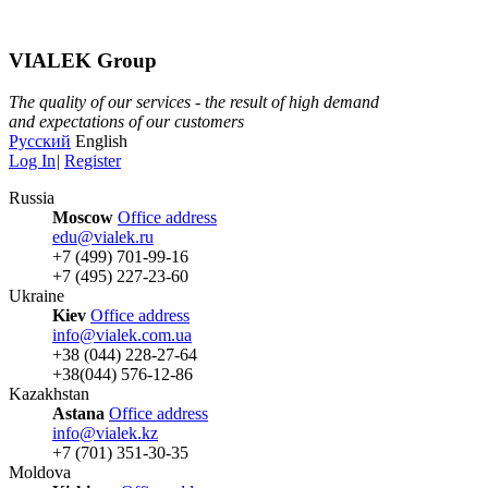
VIALEK Group
The quality of our services - the result of high demand
and expectations of our customers
Русский
English
Log In
|
Register
Russia
Moscow
Office address
edu@vialek.ru
+7 (499) 701-99-16
+7 (495) 227-23-60
Ukraine
Kiev
Office address
info@vialek.com.ua
+38 (044) 228-27-64
+38(044) 576-12-86
Kazakhstan
Astana
Office address
info@vialek.kz
+7 (701) 351-30-35
Moldova