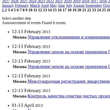
2027
2026
2025
2024
2023
2022
2021
2020
2019
2018
2017
2016
2
January
February
March
April
May
June
July
August
September
Oct
1
2
3
4
5
6
7
8
9
10
11
12
13
14
15
16
17
18
19
20
21
22
23
24
25
2
Select another date
Announcement of events
Found 6 events
12-13 February
2013
Управление отклонениями и изменениям
Москва
12-13 February
2013
Управление цехом на основе принципов
Москва
12-13 February
2013
Управление цехом на основе принципов
Москва
12-13 February
2013
Международная регистрация лекарственн
Москва
12-13 February
2013
Контроль качества очистки чистых про
Москва
01-13 April
2013