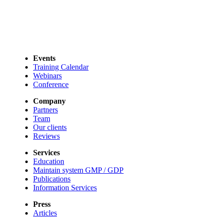
Events
Training Calendar
Webinars
Conference
Company
Partners
Team
Our clients
Reviews
Services
Education
Maintain system GMP / GDP
Publications
Information Services
Press
Articles