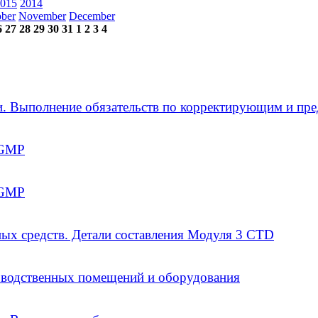
015
2014
ober
November
December
6
27
28
29
30
31
1
2
3
4
и. Выполнение обязательств по корректирующим и п
 GMP
 GMP
ых средств. Детали составления Модуля 3 CTD
изводственных помещений и оборудования