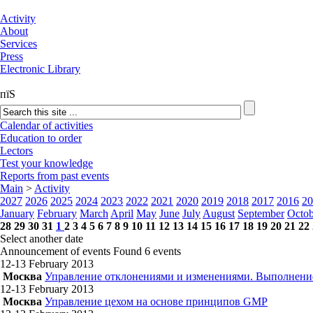
Activity
About
Services
Press
Electronic Library
пїЅ
Calendar of activities
Education to order
Lectors
Test your knowledge
Reports from past events
Main
>
Activity
2027
2026
2025
2024
2023
2022
2021
2020
2019
2018
2017
2016
20
January
February
March
April
May
June
July
August
September
Octob
28
29
30
31
1
2
3
4
5
6
7
8
9
10
11
12
13
14
15
16
17
18
19
20
21
22
Select another date
Announcement of events
Found 6 events
12-13 February
2013
Москва
Управление отклонениями и изменениями. Выполнени
12-13 February
2013
Москва
Управление цехом на основе принципов GMP