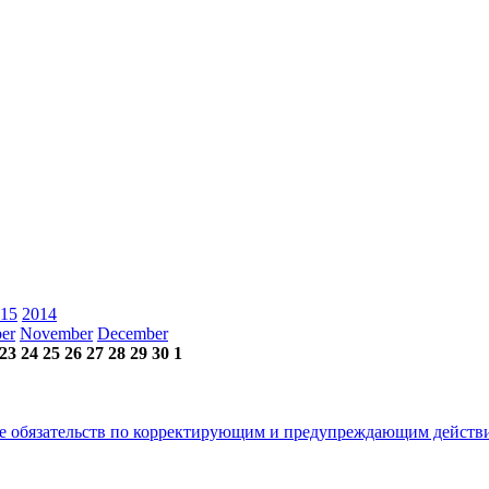
15
2014
er
November
December
23
24
25
26
27
28
29
30
1
е обязательств по корректирующим и предупреждающим действ