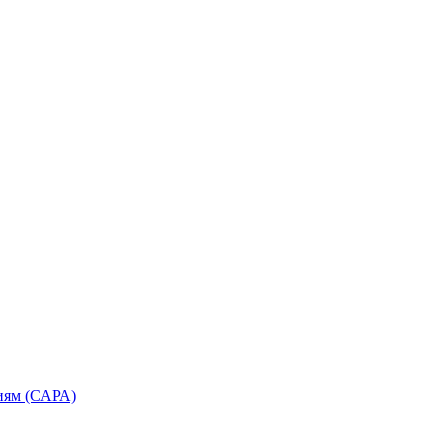
иям (САРА)