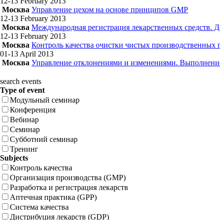
12-13 February
2013
Москва
Управление цехом на основе принципов GMP
12-13 February
2013
Москва
Международная регистрация лекарственных средств. Д
12-13 February
2013
Москва
Контроль качества очистки чистых производственных
01-13 April
2013
Москва
Управление отклонениями и изменениями. Выполнени
search events
Type of event
Модульный семинар
Конференция
Вебинар
Семинар
Субботний семинар
Тренинг
Subjects
Контроль качества
Организация производства (GMP)
Разработка и регистрация лекарств
Аптечная практика (GPP)
Система качества
Дистрибуция лекарств (GDP)