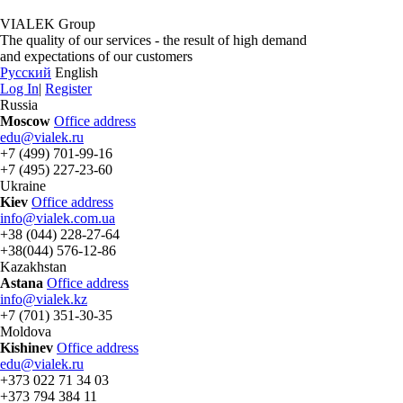
VIALEK Group
The quality of our services - the result of high demand
and expectations of our customers
Русский
English
Log In
|
Register
Russia
Moscow
Office address
edu@vialek.ru
+7 (499) 701-99-16
+7 (495) 227-23-60
Ukraine
Kiev
Office address
info@vialek.com.ua
+38 (044) 228-27-64
+38(044) 576-12-86
Kazakhstan
Astana
Office address
info@vialek.kz
+7 (701) 351-30-35
Moldova
Kishinev
Office address
edu@vialek.ru
+373 022 71 34 03
+373 794 384 11