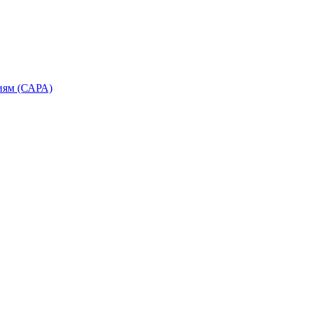
иям (САРА)