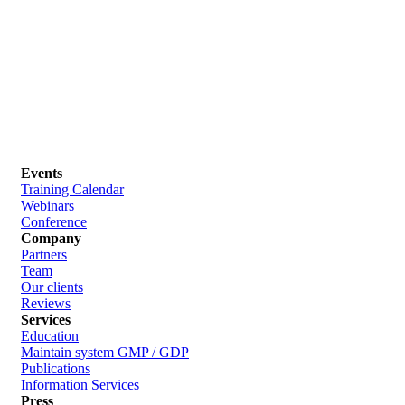
Events
Training Calendar
Webinars
Conference
Company
Partners
Team
Our clients
Reviews
Services
Education
Maintain system GMP / GDP
Publications
Information Services
Press