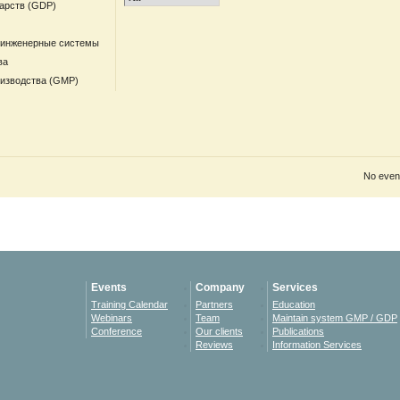
арств (GDP)
 инженерные системы
ва
оизводства (GMP)
No event
Events
Company
Services
Training Calendar
Partners
Education
Webinars
Team
Maintain system GMP / GDP
Conference
Our clients
Publications
Reviews
Information Services