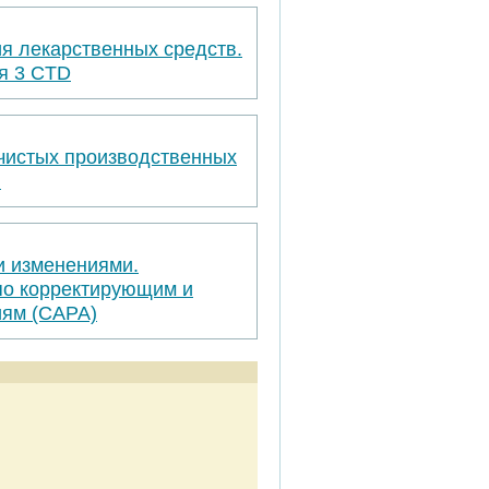
я лекарственных средств.
я 3 CTD
 чистых производственных
я
и изменениями.
по корректирующим и
ям (САРА)