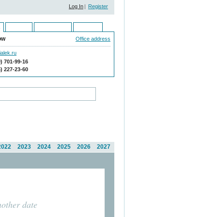
Log In
|
Register
Ukraine
Kazakhstan
Moldova
ow
Office address
alek.ru
9) 701-99-16
5) 227-23-60
2022
2023
2024
2025
2026
2027
nother date