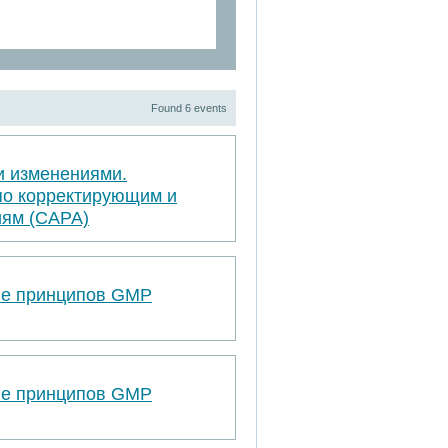
Found 6 events
и изменениями.
по корректирующим и
ям (САРА)
ве принципов GMP
ве принципов GMP