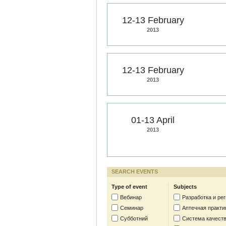
12-13 February
2013
12-13 February
2013
01-13 April
2013
SEARCH EVENTS
Type of event
Subjects
Вебинар
Разработка и ре
Семинар
Аптечная практи
Субботний
Система качест