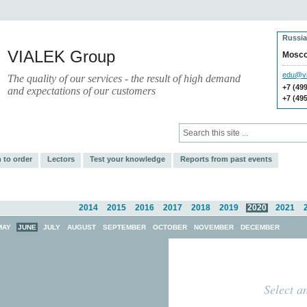
Russia
VIALEK Group
Mosc
edu@vi
The quality of our services - the result of high demand
+7 (49
and expectations of our customers
+7 (49
vices
Press
Electronic Library
 to order
Lectors
Test your knowledge
Reports from past events
2014
2015
2016
2017
2018
2019
2020
2021
MAY
JUNE
JULY
AUGUST
SEPTEMBER
OCTOBER
NOVEMBER
DECEMBER
Select a