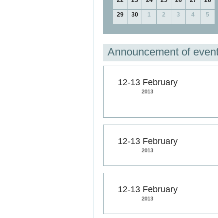
22
23
24
25
26
27
28
29
30
1
2
3
4
5
Announcement of even
12-13 February
2013
12-13 February
2013
12-13 February
2013