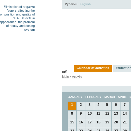
Русский
English
Elimination of negative
factors affecting the
omposition and quality of
STA. Defects in
appearance, the problem
of decay and dosing
system
Activity
About
Ser
Calendar of activities
Education
пїЅ
Main
>
Activity
JANUARY
FEBRUARY
MARCH
APRIL
1
2
3
4
5
6
7
8
9
10
11
12
13
14
15
16
17
18
19
20
21