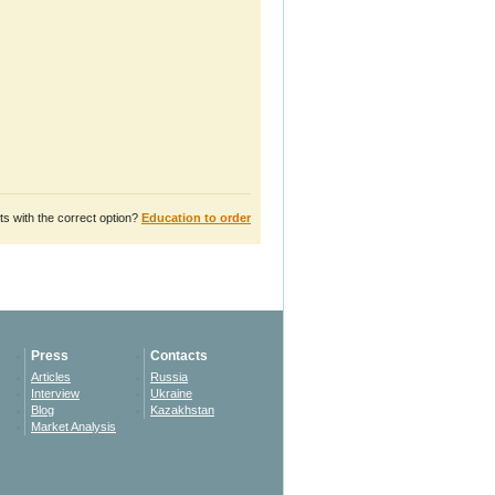
s with the correct option?
Education to order
Press
Contacts
Articles
Russia
Interview
Ukraine
Blog
Kazakhstan
Market Analysis