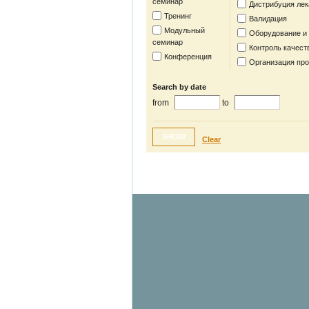
семинар
Дистрибуция лек
Тренинг
Валидация
Модульный
Оборудование и
семинар
Контроль качест
Конференция
Организация пр
Search by date
from
to
SHOW
Clear