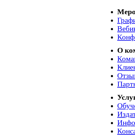
Меро
Граф
Веби
Конф
О ко
Кома
Клие
Отзы
Парт
Услу
Обуч
Издат
Инфо
Конс