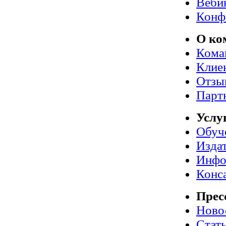
Веби
Конф
О ко
Кома
Клие
Отзы
Парт
Услу
Обуч
Издат
Инфо
Конс
Прес
Ново
Стат