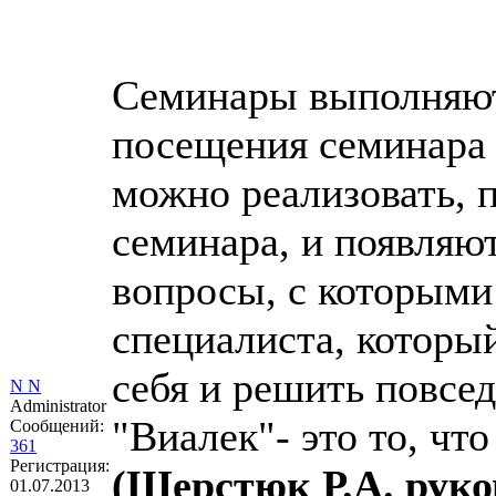
Семинары выполняют
посещения семинара 
можно реализовать, 
семинара, и появляю
вопросы, с которыми
специалиста, который
себя и решить повс
N N
Administrator
"Виалек"- это то, чт
Сообщений:
361
Регистрация:
(Шерстюк Р.А. рук
01.07.2013