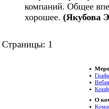
компаний. Общее впе
хорошее.
(Якубова 
Страницы:
1
Меро
Граф
Веби
Конф
О ко
Кома