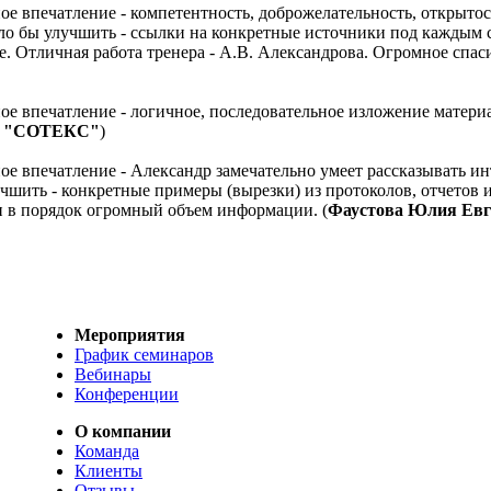
ое впечатление - компетентность, доброжелательность, открыто
ло бы улучшить - ссылки на конкретные источники под каждым
. Отличная работа тренера - А.В. Александрова. Огромное спас
ое впечатление - логичное, последовательное изложение матери
а "СОТЕКС"
)
е впечатление - Александр замечательно умеет рассказывать ин
шить - конкретные примеры (вырезки) из протоколов, отчетов и 
и в порядок огромный объем информации. (
Фаустова Юлия Евг
Мероприятия
График семинаров
Вебинары
Конференции
О компании
Команда
Клиенты
Отзывы