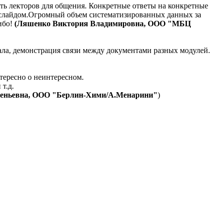
сть лекторов для общения. Конкретные ответы на конкретные
 слайдом.Огромный объем систематизированных данных за
ибо!
(Ляшенко Виктория Владимировна, ООО "МБЦ
ала, демонстрация связи между документами разных модулей.
тересно о неинтересном.
т.д.
еньевна, ООО "Берлин-Хими/А.Менарини"
)