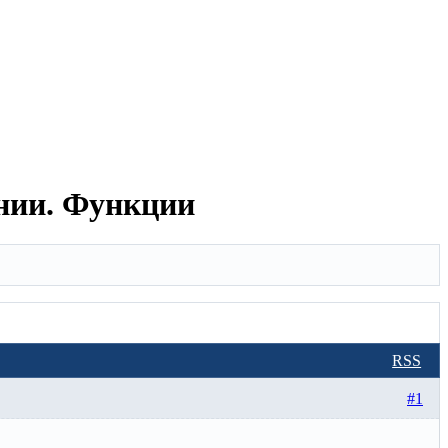
нии. Функции
RSS
#1