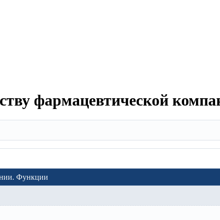
еству фармацевтической компа
ании. Функции