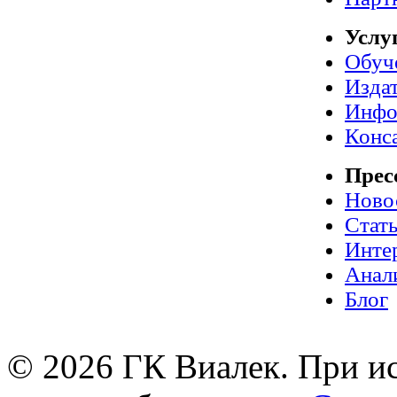
Услу
Обуч
Издат
Инфо
Конс
Прес
Ново
Стат
Инте
Анал
Блог
© 2026 ГК Виалек. При ис