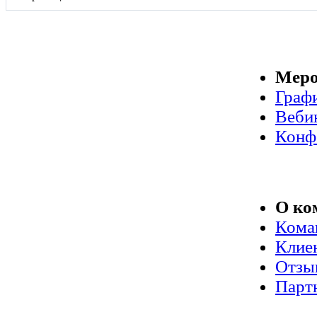
Меро
Граф
Веби
Конф
О ко
Кома
Клие
Отзы
Парт