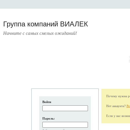
Группа компаний ВИАЛЕК
Начните с самых смелых ожиданий!
РАТУРА
УСЛУГИ
ПРЕСС-ЦЕНТР
О КОМПАНИИ
КОНТАКТЫ
Почему нужна ре
Войти
Нет аккаунта?
Ре
Если у вас возн
Пароль: