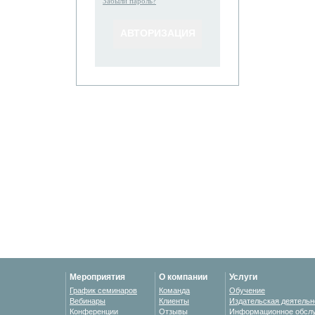
Забыли пароль?
Мероприятия
О компании
Услуги
График семинаров
Команда
Обучение
Вебинары
Клиенты
Издательская деятельн
Конференции
Отзывы
Информационное обсл