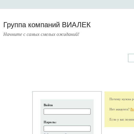
Группа компаний ВИАЛЕК
Начните с самых смелых ожиданий!
А
УСЛУГИ
ПРЕСС-ЦЕНТР
О КОМПАНИИ
КОНТАКТЫ
Почему нужна ре
Войти
Нет аккаунта?
Ре
Если у вас возн
Пароль: