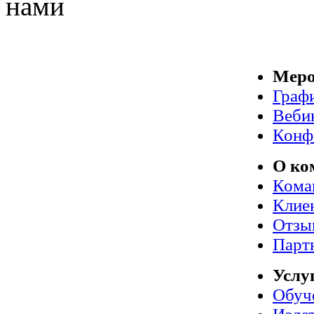
нами
Меро
Граф
Веби
Конф
О ко
Кома
Клие
Отзы
Парт
Услу
Обуч