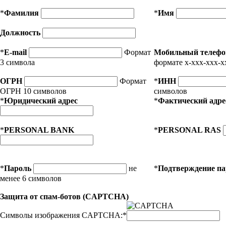
*
Фамилия
*
Имя
Должность
*
E-mail
Формат
Мобильный телефо
3 символа
формате x-xxx-xxx-x
ОГРН
Формат
*
ИНН
ОГРН 10 символов
символов
*
Юридический адрес
*
Фактический адре
*
PERSONAL BANK
*
PERSONAL RAS
*
Пароль
не
*
Подтверждение п
менее 6 символов
Защита от спам-ботов (CAPTCHA)
Символы изображения CAPTCHA:
*