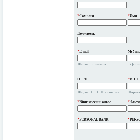
*
*
Фамилия
Имя
Должность
*
E-mail
Мобиль
Формат 3 символа
В форм
*
ОГРН
ИНН
Формат ОГРН 10 символов
Формат
*
*
Юридический адрес
Факти
*
*
PERSONAL BANK
PERS