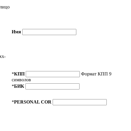
лицо
Имя
xx-
*
КПП
Формат КПП 9
символов
*
БИК
*
PERSONAL COR