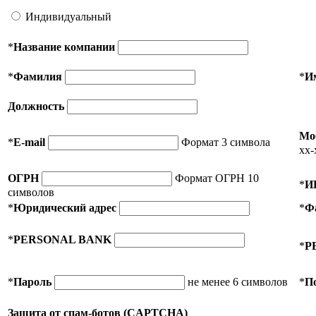
Индивидуальный
*
Название компании
*
Фамилия
*
И
Должность
Мо
*
E-mail
Формат 3 символа
xx-
ОГРН
Формат ОГРН 10
*
И
символов
*
Юридический адрес
*
Ф
*
PERSONAL BANK
*
P
*
Пароль
не менее 6 символов
*
П
Защита от спам-ботов (CAPTCHA)