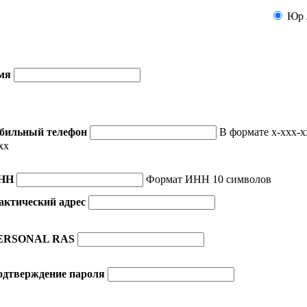
Юр 
мя
бильный телефон
В формате x-xxx-x
xx
НН
Формат ИНН 10 символов
актический адрес
ERSONAL RAS
одтверждение пароля