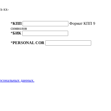
x-xx-
*
КПП
Формат КПП 9
символов
*
БИК
*
PERSONAL COR
ерсональных данных.