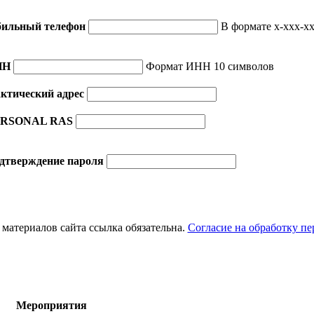
ильный телефон
В формате x-xxx-xx
НН
Формат ИНН 10 символов
ктический адрес
RSONAL RAS
дтверждение пароля
материалов сайта ссылка обязательна.
Согласие на обработку п
Мероприятия