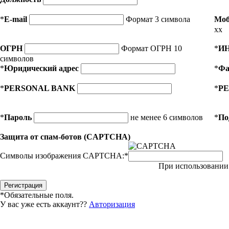
*
E-mail
Формат 3 символа
Моб
xx
ОГРН
Формат ОГРН 10
*
И
символов
*
Юридический адрес
*
Фа
*
PERSONAL BANK
*
PE
*
Пароль
не менее 6 символов
*
По
Защита от спам-ботов (CAPTCHA)
Символы изображения CAPTCHA:
*
При использовании 
*
Обязательные поля.
У вас уже есть аккаунт??
Авторизация