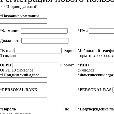
Индивидуальный
*
Название компании
*
Фамилия
*
Имя
Должность
*
E-mail
Формат
Мобильный телефо
3 символа
формате x-xxx-xxx-x
ОГРН
Формат
*
ИНН
ОГРН 10 символов
символов
*
Юридический адрес
*
Фактический адре
*
PERSONAL BANK
*
PERSONAL RAS
*
Пароль
не
*
Подтверждение п